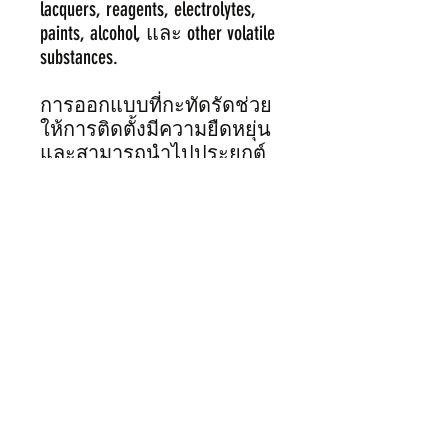
lacquers, reagents, electrolytes,
paints, alcohol, และ other volatile
substances.
การออกแบบที่กะทัดรัดช่วย
ให้การติดตั้งมีความยืดหยุ่น
และสามารถนำไปประยุกต์
ใช้งานกับระบบอัตโนมัติได้
ง่ายและหลากหลาย
PT-4LI มีความคงทนสูง ง่าย
ต่อการใช้งานและการบำรุง
รักษา ผู้ใช้งานสามารถถอด
เปลี่ยนอะไหล่และซ่อมแซม
เบื้องต้นได้ด้วยตัวเองแม้
ไม่มีความเชี่ยวชาญ
คุณสมบัติที่สำคัญ:
• ราคาประหยัด